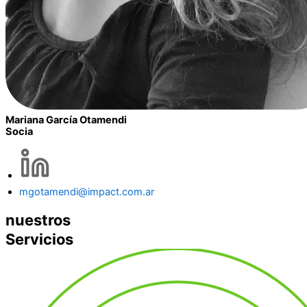
Mariana García Otamendi
Socia
mgotamendi@impact.com.ar
nuestros
Servicios